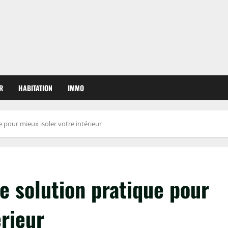
R
HABITATION
IMMO
e pour mieux isoler votre intérieur
ne solution pratique pour
érieur