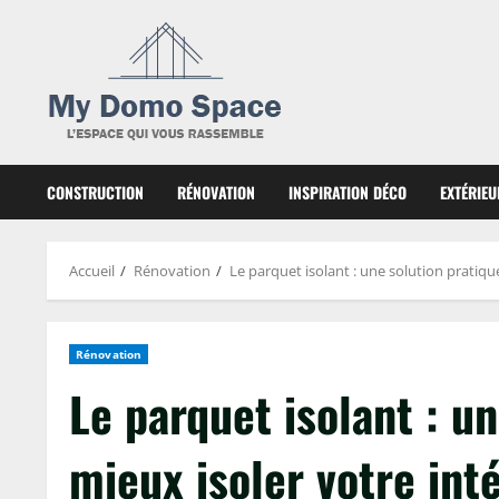
Skip
to
content
CONSTRUCTION
RÉNOVATION
INSPIRATION DÉCO
EXTÉRIEU
Accueil
Rénovation
Le parquet isolant : une solution pratiqu
Rénovation
Le parquet isolant : u
mieux isoler votre int