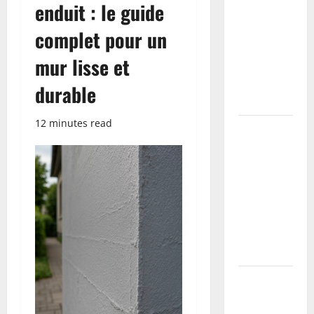
enduit : le guide
sur enduit :
le guide
complet pour un
complet
mur lisse et
pour un
mur lisse et
durable
durable
12 minutes read
Guide
complet :
Techniques
de collage
pour
plinthes sur
murs
irréguliers
Les
différents