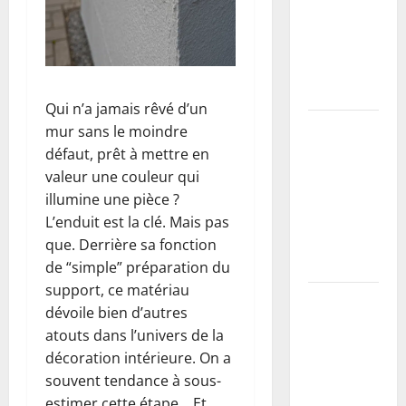
types de
buses en
béton et
leurs
usages
Qui n’a jamais rêvé d’un
Guide
mur sans le moindre
complet de
défaut, prêt à mettre en
la taille du
valeur une couleur qui
mirabellier
illumine une pièce ?
pour
L’enduit est la clé. Mais pas
maximiser
que. Derrière sa fonction
la récolte
de “simple” préparation du
support, ce matériau
Vers blancs
dévoile bien d’autres
dans la
atouts dans l’univers de la
maison : 10
décoration intérieure. On a
méthodes
souvent tendance à sous-
naturelles
estimer cette étape… Et