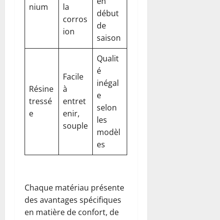
en
nium
la
début
corros
de
ion
saison
Qualit
é
Facile
inégal
Résine
à
e
tressé
entret
selon
e
enir,
les
souple
modèl
es
Chaque matériau présente
des avantages spécifiques
en matière de confort, de