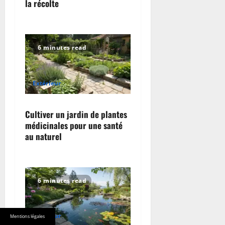
o
la récolte
n
6 minutes read
Extérieur
Cultiver un jardin de plantes
médicinales pour une santé
au naturel
6 minutes read
Extérieur
Mentions légales