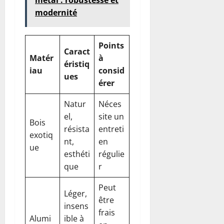
modernité
Points
Caract
Matér
à
éristiq
iau
consid
ues
érer
Natur
Néces
el,
site un
Bois
résista
entreti
exotiq
nt,
en
ue
esthéti
régulie
que
r
Peut
Léger,
être
insens
frais
Alumi
ible à