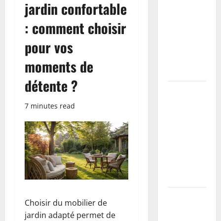
jardin confortable
sur enduit :
le guide
: comment choisir
complet
pour vos
pour un
mur lisse et
moments de
durable
détente ?
Guide
complet :
7 minutes read
Techniques
de collage
pour
plinthes sur
murs
irréguliers
Les
Choisir du mobilier de
différents
jardin adapté permet de