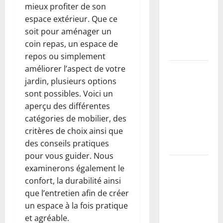
types de
mieux profiter de son
buses en
espace extérieur. Que ce
béton et
soit pour aménager un
leurs
coin repas, un espace de
usages
repos ou simplement
améliorer l’aspect de votre
Guide
jardin, plusieurs options
complet de
sont possibles. Voici un
la taille du
aperçu des différentes
mirabellier
catégories de mobilier, des
pour
critères de choix ainsi que
maximiser
des conseils pratiques
la récolte
pour vous guider. Nous
Vers blancs
examinerons également le
dans la
confort, la durabilité ainsi
maison : 10
que l’entretien afin de créer
méthodes
un espace à la fois pratique
naturelles
et agréable.