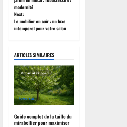
modernité
s
Next:
t
Le mobilier en cuir : un luxe
intemporel pour votre salon
n
a
ARTICLES SIMILAIRES
v
i
8 minutes read
g
a
Extérieur
t
i
Guide complet de la taille du
mirabellier pour maximiser