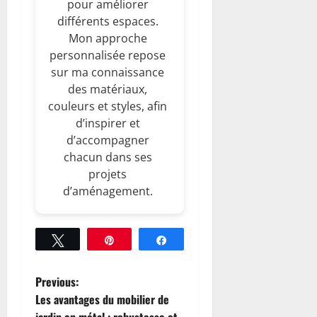
pour améliorer
différents espaces.
Mon approche
personnalisée repose
sur ma connaissance
des matériaux,
couleurs et styles, afin
d’inspirer et
d’accompagner
chacun dans ses
projets
d’aménagement.
Tweetez
Épingle
Partagez
P
Previous:
Les avantages du mobilier de
o
jardin en métal : robustesse et