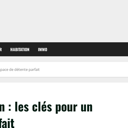
R
HABITATION
IMMO
space de détente parfait
 : les clés pour un
ait